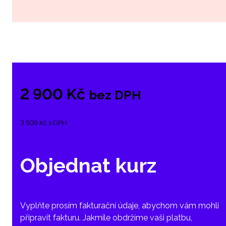
2 900 Kč
bez DPH
3 509 Kč s DPH
Objednat kurz
Vyplňte prosím fakturační údaje, abychom vám mohli
připravit fakturu. Jakmile obdržíme vaši platbu,