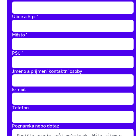
Ulice a č. p. *
Město *
PSČ *
Jméno a příjmení kontaktní osoby
E-mail
Telefon
Poznámka nebo dotaz