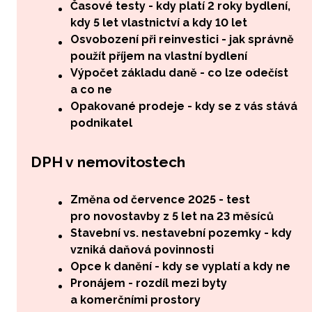
Časové testy - kdy platí 2 roky bydlení,
kdy 5 let vlastnictví a kdy 10 let
Osvobození při reinvestici - jak správně
použít příjem na vlastní bydlení
Výpočet základu daně - co lze odečíst
a co ne
Opakované prodeje - kdy se z vás stává
podnikatel
DPH v nemovitostech
Změna od července 2025 - test
pro novostavby z 5 let na 23 měsíců
Stavební vs. nestavební pozemky - kdy
vzniká daňová povinnosti
Opce k danění - kdy se vyplatí a kdy ne
Pronájem - rozdíl mezi byty
a komerčními prostory