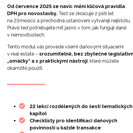
Od července 2025 se navíc mění klíčová pravidla
DPH pro novostavby.
Test se zkracuje z pěti let
na 23 měsíců a přechodná
ustanoven
í vytvářejí
nejistotu.
Pr
ávě teď potřebujete mí
t jasno v tom, jak funguj
í daně
v nemovitostech.
Tento modul vás provede všemi daňovými situacemi
v real estate –
srozumitelně, bez zbytečné legislativn
„omáčky“ a s praktickými nástroji
, které můžete
okamžitě použít.
22 lekcí rozdělených do šesti tematických
kapitol
Checklisty pro identifikaci daňových
povinností u každé transakce