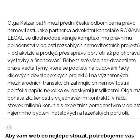
Olga Kaizar patří mezi přední české odbornice na právo
nemovitostí. Jako partnerka advokátní kanceláře ROWAN
LEGAL se dlouhodobě věnuje komplexnímu právnímu
poradenství v oblasti rozsáhlých nemovitostních projektů
– od akvizic a prodejů přes správu portfolií až po přípravu
výstavby a financování. Během své více než dvacetileté
praxe vedla týmy, které se podílely na budování řady
klíčových developerských projektů i na významných
mezinárodních transakcích zahrnujících nemovitostní
portfolia napříč několika evropskými jurisdikcemi. Olga m
bohaté zkušenosti s vyjednáváním kontraktů v řádu
stovek milionů korun a s expertním poradenstvím v oblast
nájemního bydlení, hotelových a lázeňských portfolií,
logistiky, retailu i kancelářských nemovitostí. Mezi její
klienty patří přední developerské a investiční společnosti,
Aby vám web co nejlépe sloužil, potřebujeme váš
ale i subjekty veřejného sektoru.