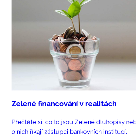
Zelené financování v realitách
Přečtěte si, co to jsou Zelené dluhopisy ne
o nich říkají zástupci bankovních institucí.