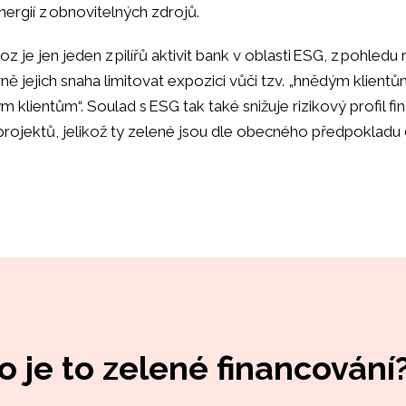
ergií z obnovitelných zdrojů.
oz je jen jeden z pilířů aktivit bank v oblasti ESG, z pohled
ně jejich snaha limitovat expozici vůči tzv. „hnědým klientů
m klientům“. Soulad s ESG tak také snižuje rizikový profil 
 projektů, jelikož ty zelené jsou dle obecného předpoklad
o je to zelené financování