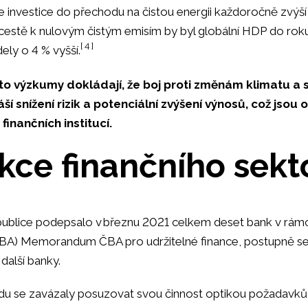
e investice do přechodu na čistou energii každoročně zvý
i cestě k nulovým čistým emisím by byl globální HDP do ro
[ 4 ]
ely o 4 % vyšší.
to výzkumy dokládají, že boj proti změnám klimatu a 
áší snížení rizik a potenciální zvýšení výnosů, což jsou o
finančních institucí.
kce finančního sekt
ublice podepsalo v březnu 2021 celkem deset bank v rám
ČBA) Memorandum ČBA pro udržitelné finance, postupně 
 další banky.
u se zavázaly posuzovat svou činnost optikou požadavků