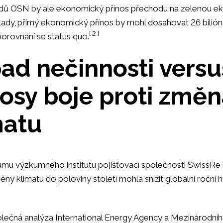
dů OSN by ale ekonomický přínos přechodu na zelenou e
klady, přímý ekonomický přínos by mohl dosahovat 26 bilió
[ 2 ]
orovnání se status quo.
ad nečinnosti versu
nosy boje proti změ
matu
mu výzkumného institutu pojišťovací společnosti SwissRe 
měny klimatu do poloviny století mohla snížit globální ročn
lečná analýza International Energy Agency a Mezinárodn