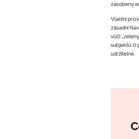
zásobeny en
Vlastní prov
zásadní hlav
vůči „zelený
subjektů či
udržitelné.
C