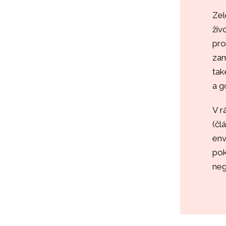
Zel
živ
pro
zam
tak
a g
V r
(čl
env
pok
neg