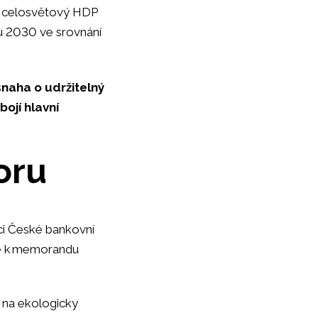
ší celosvětový HDP
ku 2030 ve srovnání
snaha o udržitelný
bojí hlavní
oru
ci České bankovní
se k memorandu
 na ekologicky