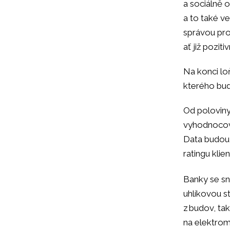
a sociálně o
a to také ve
správou pro
ať již pozit
Na konci lo
kterého bud
Od poloviny
vyhodnocova
Data budou 
ratingu klie
Banky se sna
uhlíkovou s
z budov, ta
na elektromo