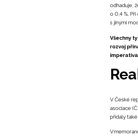
odhaduje, ž
o 0,4 %. Př
s jinými mod
Všechny ty
rozvoj přin
imperativa 
Rea
V České rep
asociace (
přidaly také
V memorand