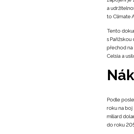
a udržiteln
to Climate A
Tento dokum
s Pařížskou 
přechod na 
Celsia a usi
Nák
Podle posl
roku na boj
miliard dol
do roku 205