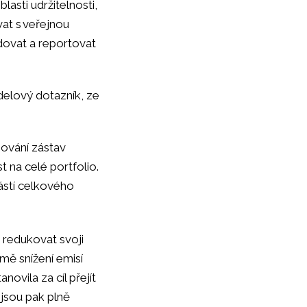
asti udržitelnosti,
vat s veřejnou
dovat a reportovat
delový dotazník, ze
ňování zástav
 na celé portfolio.
ástí celkového
a redukovat svoji
mě snížení emisí
ovila za cíl přejít
y jsou pak plně