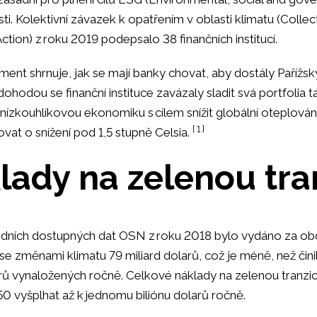
osti. Kolektivní závazek k opatřením v oblasti klimatu (Col
ction) z roku 2019 podepsalo 38 finančních institucí.
ent shrnuje, jak se mají banky chovat, aby dostály Pařížsk
dohodou se finanční instituce zavázaly sladit svá portfolia t
nízkouhlíkovou ekonomiku s cílem snížit globální oteplován
[ 1 ]
lovat o snížení pod 1,5 stupně Celsia.
lady na zelenou tra
edních dostupných dat OSN z roku 2018 bylo vydáno za ob
 se změnami klimatu 79 miliard dolarů, což je méně, než čin
arů vynaložených ročně. Celkové náklady na zelenou tranzic
0 vyšplhat až k jednomu biliónu dolarů ročně.