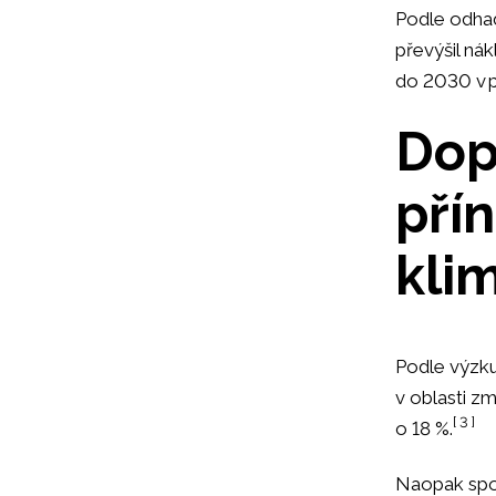
Podle odha
převýšil ná
do 2030 v p
Dop
pří
kli
Podle výzku
v oblasti z
[ 3 ]
o 18 %.
Naopak spo