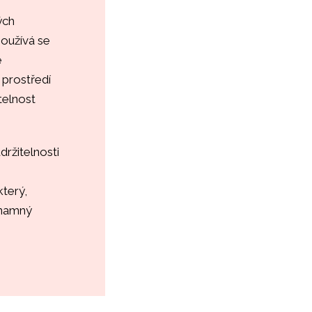
ých
používá se
e
 prostředí
telnost
ržitelnosti
který,
znamný