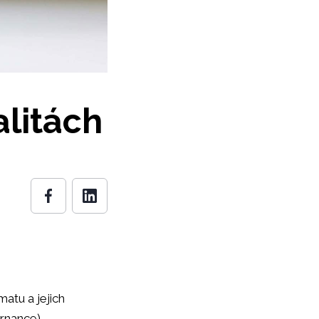
alitách
matu a jejich
ernance)