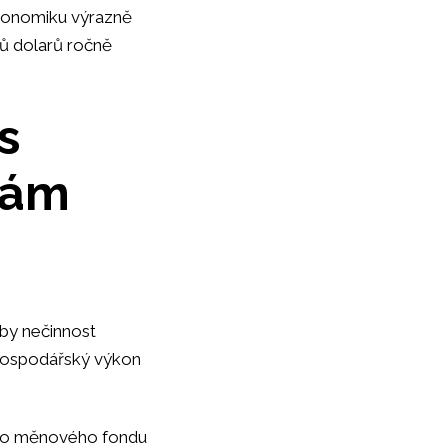
konomiku výrazně
nů dolarů ročně
s
nám
by nečinnost
í hospodářský výkon
ího měnového fondu