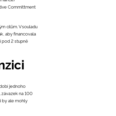
lective Committment
ým cílům. V souladu
ak, aby financovala
í pod 2 stupně
nzici
dobí jednoho
il závazek na 100
i by ale mohly