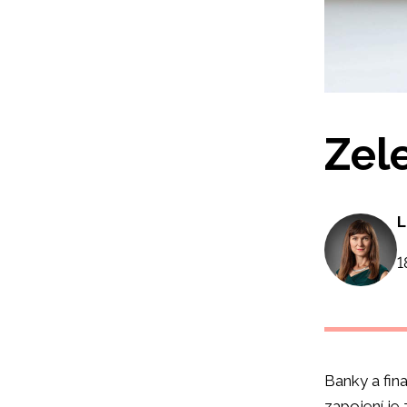
Zel
L
1
Banky a fina
zapojení je