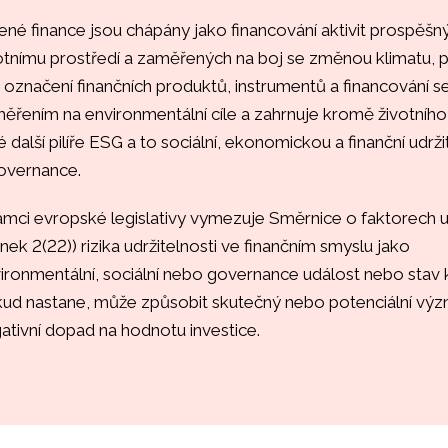
ené finance jsou chápány jako financování aktivit prospěšn
otnímu prostředí a zaměřených na boj se změnou klimatu, 
 označení finančních produktů, instrumentů a financování s
ěřením na environmentální cíle a zahrnuje kromě životního
é další pilíře ESG a to sociální, ekonomickou a finanční udrži
overnance.
ámci evropské legislativy vymezuje Směrnice o faktorech ud
ánek 2(22)) rizika udržitelnosti ve finančním smyslu jako
ironmentální, sociální nebo governance událost nebo stav 
ud nastane, může způsobit skutečný nebo potenciální vý
ativní dopad na hodnotu investice.