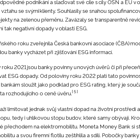
dpovědné podnikání a slaďovat své cíle s cíly OSN a EU v obl
 vztahu se svými klienty. Souhlasily se snahou spolufinanco
jekty na zelenou přeměnu. Zavázaly se transparentně revi
ivní tak negativní dopady v oblasti ESG.
ňského roku zveřejnila Česká bankovní asociace (ČBA) mo
ou banky vycházet při zjišťování ESG informací.
 roku 2021 jsou banky povinny u nových úvěrů či při přece
t ESG dopady. Od poloviny roku 2022 platí tato povinnost
bankám sloužit jako podklad pro ESG rating, který je souč
[ 5 ]
nta rozhodujícího o ceně úvěru.
ží limitovat jednak svůj vlastní dopad na životní prostředí 
topu, tedy i uhlíkovou stopu budov, které samy obývají. Kro
ké přechodem na elektromobilitu. Moneta Money Bank si stan
bilitu a svou firemní flotilu zeštíhlila a sdílí. Pobočky bank