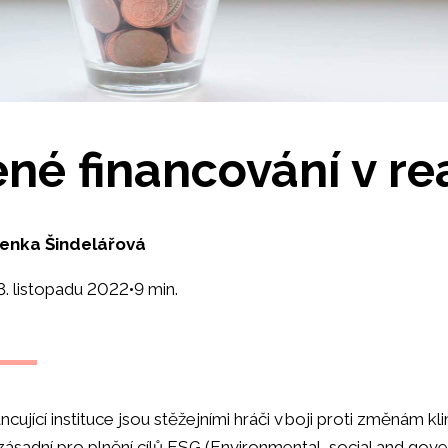
ené financování v re
enka Šindelářová
8. listopadu 2022
•
9 min.
ncující instituce jsou stěžejními hráči v boji proti změnám kli
 zásadní pro plnění cílů ESG (Environmental, social and gov