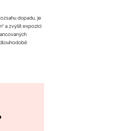
u rozsahu dopadu, je
m“ a zvýšit expozici
financovaných
u dlouhodobě
?